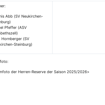
ner:
nis Abb (SV Neukirchen-
nburg)
el Pfeffer (ASV
abethszell)
x Hornberger (SV
irchen-Steinburg)
foto:
mfoto der Herren-Reserve der Saison 2025/2026>